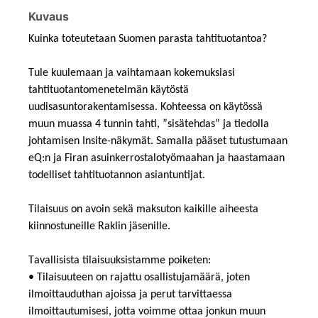
Kuvaus
Kuinka toteutetaan Suomen parasta tahtituotantoa?
Tule kuulemaan ja vaihtamaan kokemuksiasi
tahtituotantomenetelmän käytöstä
uudisasuntorakentamisessa. Kohteessa on käytössä
muun muassa 4 tunnin tahti, ”sisätehdas” ja tiedolla
johtamisen Insite-näkymät. Samalla pääset tutustumaan
eQ:n ja Firan asuinkerrostalotyömaahan ja haastamaan
todelliset tahtituotannon asiantuntijat.
Tilaisuus on avoin sekä maksuton kaikille aiheesta
kiinnostuneille Raklin jäsenille.
Tavallisista tilaisuuksistamme poiketen:
• Tilaisuuteen on rajattu osallistujamäärä, joten
ilmoittauduthan ajoissa ja perut tarvittaessa
ilmoittautumisesi, jotta voimme ottaa jonkun muun