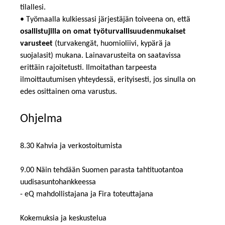
tilallesi.
• Työmaalla kulkiessasi järjestäjän toiveena on, että
osallistujilla on omat työturvallisuudenmukaiset
varusteet
(turvakengät, huomioliivi, kypärä ja
suojalasit) mukana. Lainavarusteita on saatavissa
erittäin rajoitetusti. Ilmoitathan tarpeesta
ilmoittautumisen yhteydessä, erityisesti, jos sinulla on
edes osittainen oma varustus.
Ohjelma
8.30 Kahvia ja verkostoitumista
9.00 Näin tehdään Suomen parasta tahtituotantoa
uudisasuntohankkeessa
- eQ mahdollistajana ja Fira toteuttajana
Kokemuksia ja keskustelua