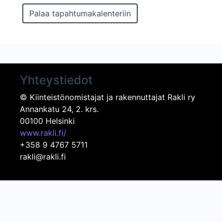
Yhteystiedot
© Kiinteistönomistajat ja rakennuttajat Rakli ry
Annankatu 24, 2. krs.
00100 Helsinki
www.rakli.fi/
+358 9 4767 5711
rakli@rakli.fi